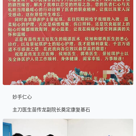
妙手仁心
主刀医生苗传龙副院长奠定康复基石