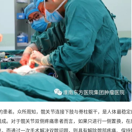
患者。众所周知，髋关节连接下肢与脊柱躯干，是人体最稳定
组成。对于髋关节双侧疼痛患者而言，如果只进行一侧置换，在
复。而通过一次手术解决双髋问题，则具有解除髋部疼痛、保持