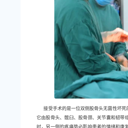
接受手术的是一位双侧股骨头无菌性坏死的
它由股骨头、髋臼、股骨颈、关节囊和韧带
时，另一侧的疼痛势必影响患者的情绪和康