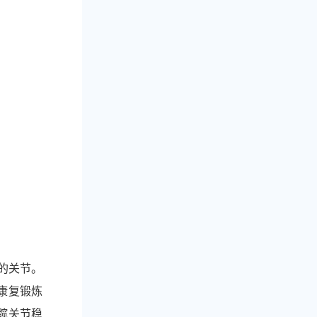
的关节。
康复锻炼
髋关节稳