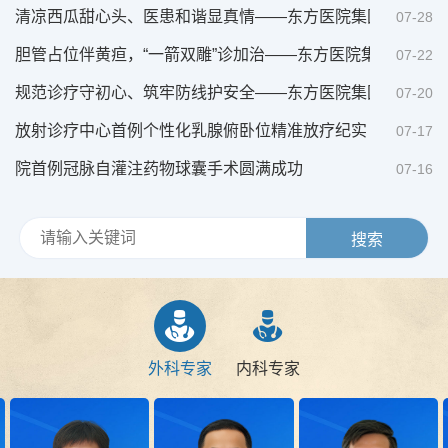
清凉西瓜甜心头、医患和谐显真情——东方医院集团肿瘤医院
07-28
胆管占位伴黄疸，“一箭双雕”诊加治——东方医院集团肿瘤医
07-22
规范诊疗守初心、筑牢防线护安全——东方医院集团肿瘤医院召
07-20
放射诊疗中心首例个性化乳腺俯卧位精准放疗纪实
07-17
院首例冠脉自灌注药物球囊手术圆满成功
07-16
外科专家
内科专家