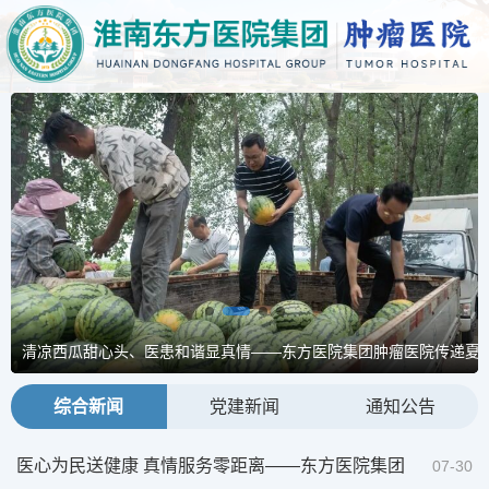
规范诊疗守初心、筑牢防线护安全——东方医院集团肿瘤医院召开“三
医心为民送健康 真情服务零距离——东方医院集团肿瘤医院及九龙门
清凉西瓜甜心头、医患和谐显真情——东方医院集团肿瘤医院传递夏
胆管占位伴黄疸，“一箭双雕”诊加治——东方医院集团肿瘤医院肿瘤介
综合新闻
党建新闻
通知公告
医心为民送健康 真情服务零距离——东方医院集团肿瘤医院
07-30