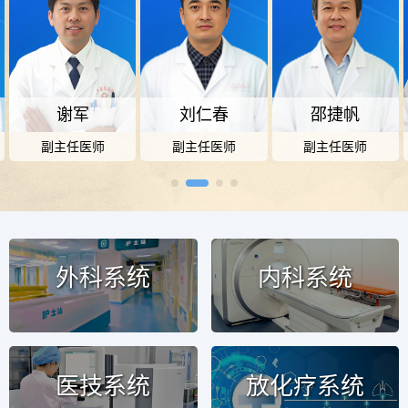
帆
苗传龙
张厚启
张晖
医师
副主任医师
副主任医师
副主任医
外科系统
内科系统
医技系统
放化疗系统