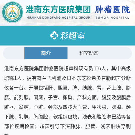
彩超室
简介
科室动态
淮南东方医院集团肿瘤医院超声科现有员工6人，其中高级
职称1人，拥有荷兰飞利浦及日本东芝彩色多普勒超声诊断
仪各一台。开展包括肝、胆囊、脾、胰腺、肾，肾上腺、膀
胱、前列腺，阑尾，子宫、卵巢、产科方面，腹腔及腹膜后
脏器、盆腔，心脏、颈部及四肢大血管，甲状腺、腮腺、颌
下腺、乳腺，胸腹腔，软组织包块，浅表和腹腔淋巴结等各
部位疾病检查；超声引导下深静脉、胆管、浅表肿块穿刺