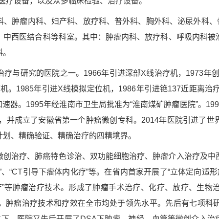
端医疗设备，以及众多临床检验、治疗设备。
科、肿瘤内科、妇产科、放疗科、普外科、胸外科、泌尿外科、骨
、中西医结合科等科室。其中：肿瘤内科、放疗科、呼吸内科被
科。
与研究的医院之一。1966年引进深部X线治疗机，1973年创
疗机。1985年引进X线模拟定位机，1986年引进铯137近距离
线加速器。1995年经淮南市卫生局批准为“淮南煤矿肿瘤医院”。1
，并成立了安徽省第一个肿瘤微创专科。2014年医院引进了世界先
计划、精确验证、精确治疗的四精境界。
微创治疗、肺癌特色诊治、双功能细胞治疗、肿瘤介入治疗及中
、“CT引导下瘤体内化疗”等。在省内首家开展了“立体定向适形放
核素治疗”等肿瘤治疗技术。形成了肿瘤手术治疗、化疗、放疗、生
，肿瘤治疗技术和疗效在全市均处于领先水平。先后有七项科
位下，医院又先后开展了DSA下肿瘤、神经、血管等微创介入