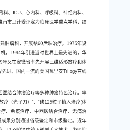
科、ICU、心内科、呼吸科、神经内科、
淮南市卫计委评定为临床医学重点学科，结
建肿瘤科，开展钴60后装治疗。1975年设
治疗机，1994年引进当时世界上最先进的，华
999年又在安徽省率先开展三维适形放疗和体
进、国内一流的美国瓦里安Trilogy直线
西医结合肿瘤治疗等多种肿瘤特色治疗。率
疗（光子刀）”、“碘125粒子植入治疗(体
物治疗、免疫治疗、中西医结合治疗、无痛治
研成果分别通过省级鉴定和市级鉴定。近年
治疗，以及腔镜内镜下微创手术技术，为医院