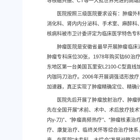
导核磁共振、CT等一大批世界先进的高
医院按照三级医院要求设有：肿瘤外
消化科、肾内内分泌科、手术室、麻醉科
核病科被市卫计委评定为临床医学特色专
肿瘤医院是安徽省最早开展肿瘤临床治疗
肿瘤专科床位30张，1978年购买钴60治
东地区第一台美国瓦里安L2100-C型直
内珈玛刀治疗。2006年开展调强适形放疗
加速器，真正实现了肿瘤精确定位、精确
医院先后开展了肿瘤放射治疗、肿瘤
先在全国开展“术前、术中、术后放疗技术”
内γ-刀)”、“肿瘤高频热疗”、“肿瘤
疗、康复治疗、临终关怀等综合治疗体系
来，在医院“大专科、大综合”发展战略定