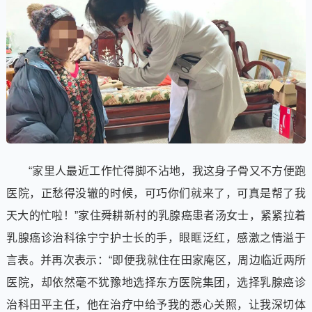
“家里人最近工作忙得脚不沾地，我这身子骨又不方便跑
医院，正愁得没辙的时候，可巧你们就来了，可真是帮了我
天大的忙啦！”家住舜耕新村的乳腺癌患者汤女士，紧紧拉着
乳腺癌诊治科徐宁宁护士长的手，眼眶泛红，感激之情溢于
言表。并再次表示：“即便我就住在田家庵区，周边临近两所
医院，却依然毫不犹豫地选择东方医院集团，选择乳腺癌诊
治科田平主任，他在治疗中给予我的悉心关照，让我深切体