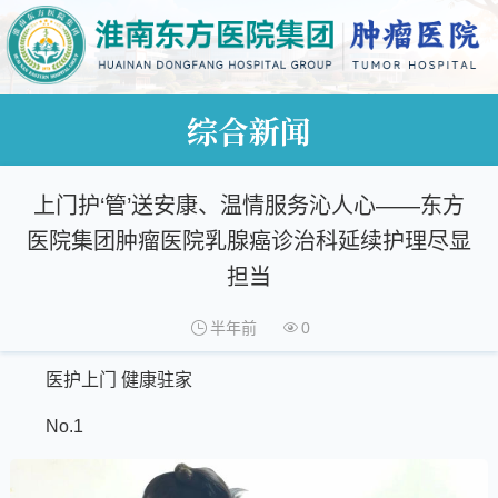
综合新闻
上门护‘管’送安康、温情服务沁人心——东方
医院集团肿瘤医院乳腺癌诊治科延续护理尽显
担当
半年前
0
医护上门 健康驻家
No.1