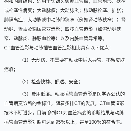
构和内脏结构，适用于诊断头颈部血管瘤；血管畸形、狭窄
或栓塞性病变；大动脉瘤；大动脉炎；肺动脉栓塞、扩张；
肺隔离症；大动脉或中动脉的狭窄（例如肾动脉狭窄）；肾
动脉、肾盂及输尿管双造影；四肢血管造影（如髂动脉狭
窄、动脉炎、静脉血栓等）以及内脏血管异常等。
CT血管造影与动脉插管血管造影相比具有以下优点：
（1）无创伤，不需要在动脉中插入导管，不留皮肤
疤痕；
（2）检查快捷、舒适、安全；
（3）费用低廉。动脉插管血管造影是医学界公认的
血管病变诊断的金标准，随着多排CT的发展，CT血管造影
技术不断进步，目前 多排CT对血管病变的诊断结果与动脉
插管血管造影对照可达到95％以上，甚至100％的符合率。