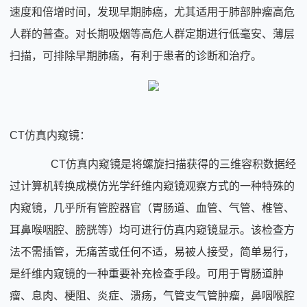
速度和倍增时间，发现早期肺癌，尤其适用于肺部肿瘤高危
人群的普查。对长期吸烟等高危人群定期进行低毫安、薄层
扫描，可排除早期肺癌，有利于患者的诊断和治疗。
CT仿真内窥镜：
CT仿真内窥镜是将螺旋扫描获得的三维容积数据经
过计算机转换成模仿光学纤维内窥镜观察方式的一种特殊的
内窥镜，几乎所有管腔器官（胃肠道、血管、气管、椎管、
耳鼻喉咽腔、膀胱等）均可进行仿真内窥镜显示。该检查方
法不需插管，无痛苦或任何不适，易被人接受，简单易行，
是纤维内窥镜的一种重要补充检查手段。可用于胃肠道肿
瘤、息肉、梗阻、炎症、溃疡，气管支气管肿瘤，鼻咽喉腔