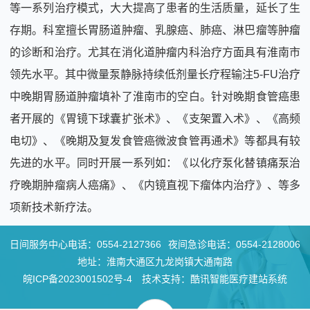
等一系列治疗模式，大大提高了患者的生活质量，延长了生
存期。科室擅长胃肠道肿瘤、乳腺癌、肺癌、淋巴瘤等肿瘤
的诊断和治疗。尤其在消化道肿瘤内科治疗方面具有淮南市
领先水平。其中微量泵静脉持续低剂量长疗程输注5-FU治疗
中晚期胃肠道肿瘤填补了淮南市的空白。针对晚期食管癌患
者开展的《胃镜下球囊扩张术》、《支架置入术》、《高频
电切》、《晚期及复发食管癌微波食管再通术》等都具有较
先进的水平。同时开展一系列如：《以化疗泵化替镇痛泵治
疗晚期肿瘤病人癌痛》、《内镜直视下瘤体内治疗》、等多
项新技术新疗法。
日间服务中心电话：
0554-2127366
夜间急诊电话：
0554-2128006
地址：淮南大通区九龙岗镇大通南路
皖ICP备2023001502号-4
技术支持：酷讯智能医疗建站系统