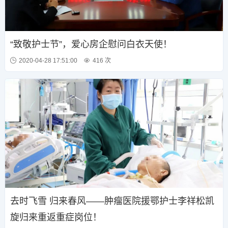
“致敬护士节”，爱心房企慰问白衣天使！
2020-04-28 17:51:00
416 次
去时飞雪 归来春风——肿瘤医院援鄂护士李祥松凯
旋归来重返重症岗位！