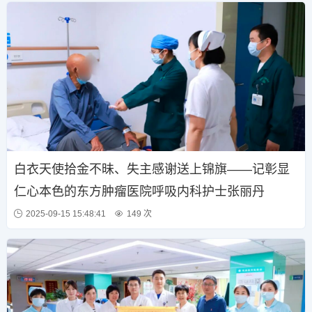
白衣天使拾金不昧、失主感谢送上锦旗——记彰显
仁心本色的东方肿瘤医院呼吸内科护士张丽丹
2025-09-15 15:48:41
149 次