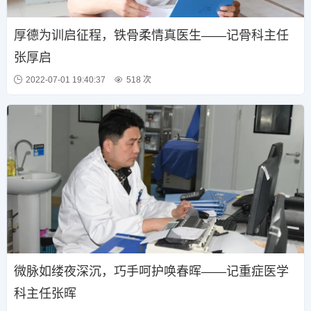
厚德为训启征程，铁骨柔情真医生——记骨科主任
张厚启
2022-07-01 19:40:37
518 次
微脉如缕夜深沉，巧手呵护唤春晖——记重症医学
科主任张晖