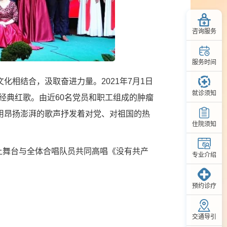
咨询服务
服务时间
相结合，汲取奋进力量。2021年7月1日
就诊须知
经典红歌。由近60名党员和职工组成的肿瘤
用昂扬澎湃的歌声抒发着对党、对祖国的热
住院须知
舞台与全体合唱队员共同高唱《没有共产
专业介绍
预约诊疗
交通导引