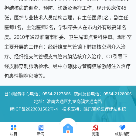
担结核病的调查、预防、诊断及治疗工作，现开设床位45
张，医护专业技术人员结构合理，有主任医师1名，副主任
医师1名，主治医师3名，学科带头人在市内外有较高知名
度。2010年通过淮南市科委、卫生局重点专科评审。现科室
主要开展的工作有：经纤维支气管镜下肺结核空洞介入治
疗、经纤维支气管镜支气管内膜结核介入治疗、CT引导下
经皮肺穿刺肺活检术、经中心静脉导管胸腔尿激酶注入治疗
包裹性胸腔积液等。
日间服务中心电话：
0554-2127366
夜间急诊电话：
0554-2128006
地址：淮南大通区九龙岗镇大通南路
皖ICP备2023001502号-4
技术支持：酷讯智能医疗建站系统
栏目
新闻
党建
就诊指南