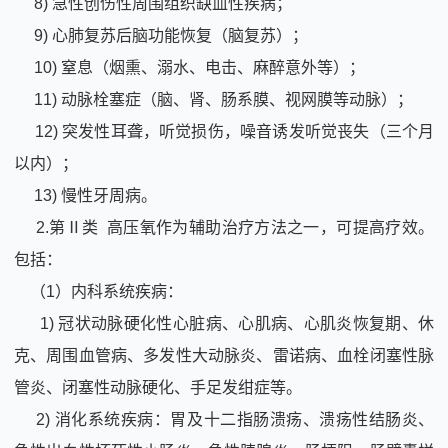
8) 急性创伤性周围组织缺血性疾病；
9) 心肺复苏后脑功能恢复（脑复苏）；
10) 窒息（烟熏、溺水、电击、麻醉意外等）；
11) 动脉栓塞症（脑、肾、肠系膜、视网膜等动脉）；
12) 突发性耳聋，听觉损伤，噪音诱发听觉丧失（三个月
以内）；
13) 慢性牙周病。
2.第Ⅱ类 高压氧作为辅助治疗方法之一，可提高疗效。
包括：
（1）内科系统疾病：
1) 冠状动脉硬化性心脏病、心肌病、心肌炎恢复期、休
克、周围血管病、多发性大动脉炎、雷诺病、血栓闭塞性脉
管炎、闭塞性动脉硬化、手足发绀症等。
2) 消化系统疾病：胃及十二指肠溃疡、溃疡性结肠炎、