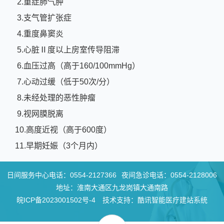
2.重症肺气肿
3.支气管扩张症
4.重度鼻窦炎
5.心脏Ⅱ度以上房室传导阻滞
6.血压过高（高于160/100mmHg）
7.心动过缓（低于50次/分）
8.未经处理的恶性肿瘤
9.视网膜脱离
10.高度近视（高于600度）
11.早期妊娠（3个月内）
日间服务中心电话：
0554-2127366
夜间急诊电话：
0554-2128006
地址：淮南大通区九龙岗镇大通南路
皖ICP备2023001502号-4
技术支持：酷讯智能医疗建站系统