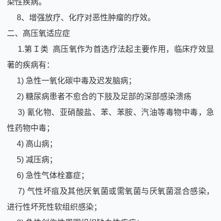
染性疾病。
8、增强放疗、化疗对恶性肿瘤的疗效。
二、高压氧适应症
1.第Ｉ类 高压氧作为首选疗法起主要作用，临床疗效显
著的疾病有：
1) 急性一氧化碳中毒及迟发脑病；
2) 糖尿病患者不愈合的下肢及足部的深部感染溃疡
3) 氰化物、亚硝酸盐、苯、苯胺、汽油等毒物中毒，急
性药物中毒；
4) 高山病；
5) 减压病；
6) 急性气体栓塞症；
7) 气性坏疽及其他厌氧菌或需氧菌与厌氧菌混合感染，
进行性坏死性软组织感染；