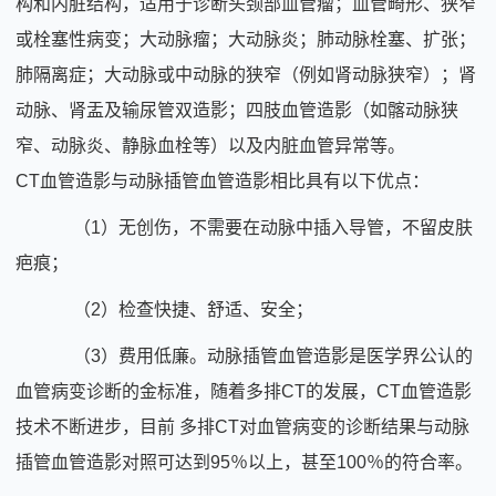
构和内脏结构，适用于诊断头颈部血管瘤；血管畸形、狭窄
或栓塞性病变；大动脉瘤；大动脉炎；肺动脉栓塞、扩张；
肺隔离症；大动脉或中动脉的狭窄（例如肾动脉狭窄）；肾
动脉、肾盂及输尿管双造影；四肢血管造影（如髂动脉狭
窄、动脉炎、静脉血栓等）以及内脏血管异常等。
CT血管造影与动脉插管血管造影相比具有以下优点：
（1）无创伤，不需要在动脉中插入导管，不留皮肤
疤痕；
（2）检查快捷、舒适、安全；
（3）费用低廉。动脉插管血管造影是医学界公认的
血管病变诊断的金标准，随着多排CT的发展，CT血管造影
技术不断进步，目前 多排CT对血管病变的诊断结果与动脉
插管血管造影对照可达到95％以上，甚至100％的符合率。