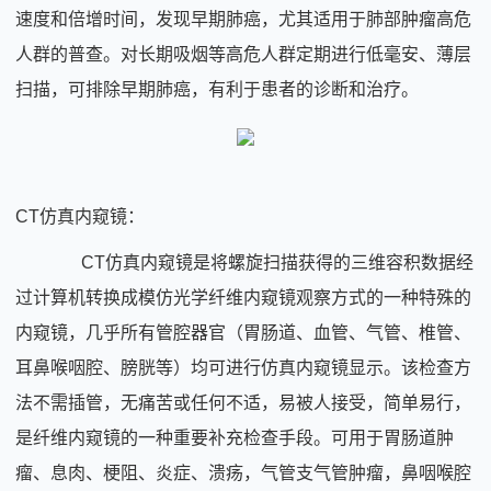
速度和倍增时间，发现早期肺癌，尤其适用于肺部肿瘤高危
人群的普查。对长期吸烟等高危人群定期进行低毫安、薄层
扫描，可排除早期肺癌，有利于患者的诊断和治疗。
CT仿真内窥镜：
CT仿真内窥镜是将螺旋扫描获得的三维容积数据经
过计算机转换成模仿光学纤维内窥镜观察方式的一种特殊的
内窥镜，几乎所有管腔器官（胃肠道、血管、气管、椎管、
耳鼻喉咽腔、膀胱等）均可进行仿真内窥镜显示。该检查方
法不需插管，无痛苦或任何不适，易被人接受，简单易行，
是纤维内窥镜的一种重要补充检查手段。可用于胃肠道肿
瘤、息肉、梗阻、炎症、溃疡，气管支气管肿瘤，鼻咽喉腔