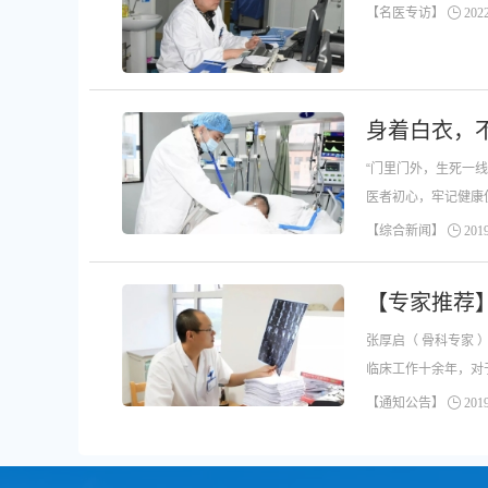
【名医专访】
2022
身着白衣，
“门里门外，生死一
医者初心，牢记健康
【综合新闻】
2019
【专家推荐
张厚启（ 骨科专家 ）副主任医师东方医院集团肿瘤医院骨科主任中华医学会会员中国抗癌学会会员安徽省骨科学会会员2000年毕业于皖南医学院临床医学系。从事骨科
临床工作十余年，对
【通知公告】
2019