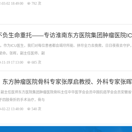
-03-02 18:49:00
792 次
不负生命重托——专访淮南东方医院集团肿瘤医院IC
线。作为ICU医生，我们对每位患者都会竭尽所能、拼尽全力去挽救，日日夜夜去守护，
使命。张晖，副主任医师、副
-11-19 17:13:00
685 次
】东方肿瘤医院骨科专家张厚启教授、外科专家张晖
于四肢骨折的手术治疗，骨与
-02-22 13:48:00
540 次