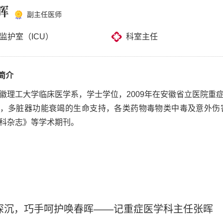
晖
副主任医师
监护室（ICU）
科室主任
简介
徽理工大学临床医学系，学士学位，2009年在安徽省立医院重
，多脏器功能衰竭的生命支持，各类药物毒物类中毒及意外伤
科杂志》等学术期刊。
深沉，巧手呵护唤春晖——记重症医学科主任张晖