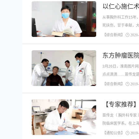
以仁心施仁术
从事胸外科工作15年
死扶伤，甘于奉献，大
【综合新闻】
2020-
东方肿瘤医
3月26日，淮南图
点点滴滴……苗传龙
【综合新闻】
2019-
【专家推荐
苗传龙（ 胸外科专家 ）副主任医师、副教授东方肿瘤医院胸外科主任淮南市抗癌协会理事安徽省早期肺癌筛查协作中心淮南分会常委淮南市胸外科分会委员 毕业于皖南医学
院临床医学系。在上
【通知公告】
2019-