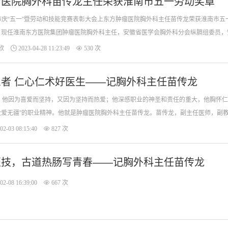
瘤医院胸外科苗传龙主任荣获淮南市五一劳动奖章
淮南市庆“五一”暨劳动和技能竞赛表彰大会上东方肿瘤医院胸外科主任苗传龙荣获淮南市
，现任淮南东方医院集团肿瘤医院胸外科主任，安徽省医学会胸外科分会纵膈组委员，
欣
2023-04-28 11:23:49
530 次
心怀大爱济患者 仁心仁术好医生——记胸外科主任苗传龙
，他因为喜爱而坚持，又因为坚持而热爱；他深感职业的神圣和责任的重大，他胸怀仁
大爱无疆”的职业精神。他就是肿瘤医院胸外科主任苗传龙。苗传龙，副主任医师，副
02-03 08:15:40
827 次
医技，古道热肠写青春——记胸外科主任苗传龙
02-08 16:39:00
667 次