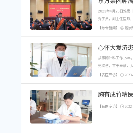
东方集团肿
2023年4月25日
秀学员，副主任医师
【综合新闻】
戴崇
从事胸外科工作15年
死扶伤，甘于奉献，
【名医专访】
2023-
胸有成竹精
【名医专访】
2022-