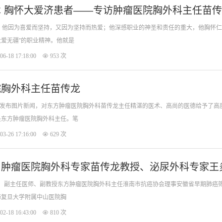
 胸怀大爱济患者——专访肿瘤医院胸外科主任苗
，他因为喜爱而坚持，又因为坚持而热爱；他深感职业的神圣和责任的重大，他胸怀仁
爱无疆”的职业精神。他就是
06-18 17:18:00
953 次
院胸外科主任苗传龙
片网发布图片新闻，对东方肿瘤医院胸外科苗传龙主任精湛的医术、高尚的医德给予了
是东方肿瘤医院胸外科主任。笔
03-26 17:16:00
629 次
】肿瘤医院胸外科专家苗传龙教授、泌尿外科专家王
海复旦大学附属中山医院胸
02-18 16:43:00
810 次