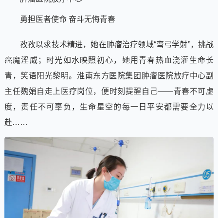
勇担医者使命 奋斗无悔青春
孜孜以求技术精进，她在肿瘤治疗领域“弯弓学射”，挑战
癌魔淫威；时光如水映照初心，她用青春热血浇灌生命长
青，笑语阳光黎明。淮南东方医院集团肿瘤医院放疗中心副
主任魏娟自走上医疗岗位，便时刻提醒自己——青春不可虚
度，责任不可辜负，生命星空的每一日平安都需要全力以
赴……